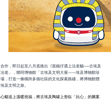
合作，即日起至八月底推出《當鐵仔遇上法老貓──古埃及
「法老」，聯同博物館「古埃及文明大展——埃及博物館珍
商場，打造一條橫跨多個社區的文化探索路綫，將博物館體
古埃及文明之旅。
比心貓送上溫暖祝福，將古埃及陶罐上形似「比心」的圖案