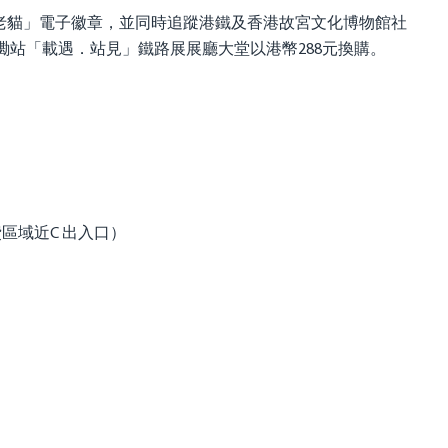
 X 法老貓」電子徽章，並同時追蹤港鐵及香港故宮文化博物館社
站「載遇．站見」鐵路展展廳大堂以港幣288元換購。
區域近C 出入口）