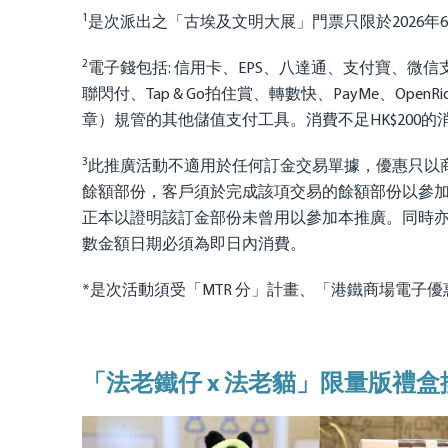
1
是次派出之「古埃及文明大展」門票只限於2026
2
電子錢包括: 信用卡、EPS、八達通、支付寶、微信支付、BoC 
聯閃付、Tap & Go拍住賞、轉數快、PayMe、Open
章）規管的其他儲值支付工具。消費不足HK$200
3
此推廣活動不適用於任何訂金交易單據，優惠只以
餘額部份，客戶須於完成該項交易的餘額部份以參
正本以證明該訂金部份未曾用以參加本推廣。同時
數金額日期必須為即日內消費。
*是次活動須受「MTR 分」計畫、「港鐵商場電子
「法老鐵仔 x 法老貓」限量版禮