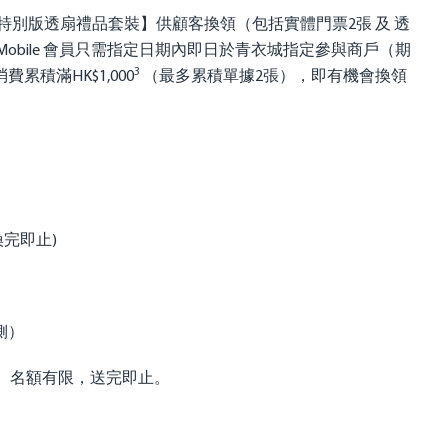
 特別版透扇禮品套裝】供顧客換領（包括實體門票2張 及 透
Mobile 會員只需指定日期內即日於青衣城指定參與商戶（期
3
消費累積滿HK$1,000
（最多累積單據2張），即有機會換領
換完即止)
側）
。名額有限，送完即止。