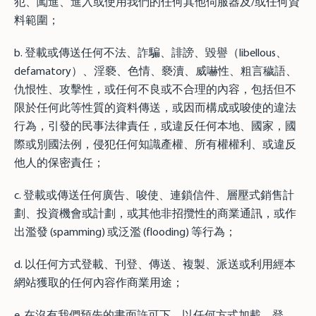
犯、闖進、進入或使用我們的任何其他伺服器及/或任何資
料範圍；
b. 登載或傳送任何不法、詐騙、誹謗、毀譽（libellous、
defamatory）、淫褻、色情、褻瀆、威嚇性、粗言穢語、
仇恨性、攻擊性，或任何不良或不合理的內容，包括但不
限於任何此等性質的資料傳送，或因而構成或唆使的違法
行為，引發的民事法律責任，或違反任何本地、國家，國
際或別國法例，侵犯任何知識產權、所有權權利、或違反
他人的保密責任；
c. 登載或傳送任何廣告、唆使、連鎖信件、層壓式銷售計
劃、投資機會或計劃，或其他非招攬性的商業通訊，或作
出濫發 (spamming) 或泛濫 (flooding) 等行為；
d. 以任何方式登載、刊登、傳送、複製、派送或利用經本
網站獲取的任何內容作商業用途；
e. 在沒有我們預先的書面許可下，以任何方式加載、登